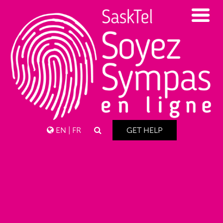
EN
|
FR
GET HELP