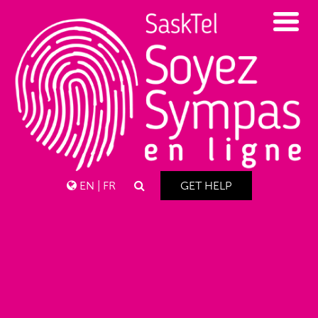
EN
|
FR
GET HELP