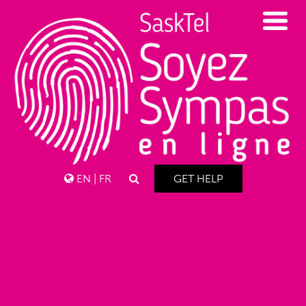
EN
|
FR
GET HELP